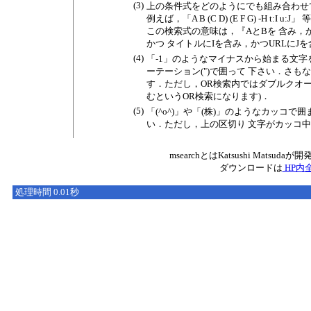
(3)
上の条件式をどのようにでも組み合わせ
例えば，「A B (C D) (E F G) -H t:
この検索式の意味は，『AとBを 含み，
かつ タイトルにIを含み，かつURLにJ
(4)
「-1」のようなマイナスから始まる文字を
ーテーション(")で囲って 下さい．さも
す．ただし，OR検索内ではダブルクオーテー
むというOR検索になります)．
(5)
「(^o^)」や「(株)」のようなカッコ
い．ただし，上の区切り 文字がカッコ
msearchとはKatsushi Ma
ダウンロードは
HP内全
処理時間 0.01秒