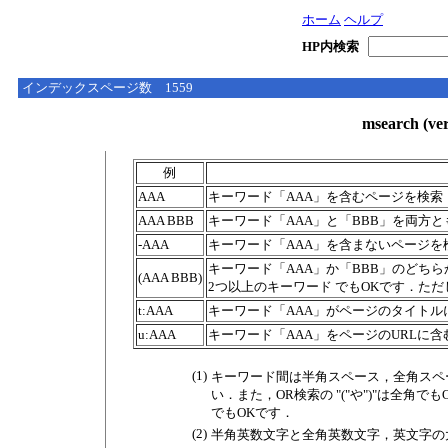
ホーム
ヘルプ
HP内検索
インデックスページ数 1559
msearch (
例
AAA
キーワード「AAA」を含むページを検索
AAA BBB
キーワード「AAA」と「BBB」を両方と
-AAA
キーワード「AAA」を含まないページを
キーワード「AAA」か「BBB」のどちらか
(AAA BBB)
2つ以上のキーワード でもOKです．た
t:AAA
キーワード「AAA」がページのタイトルに
u:AAA
キーワード「AAA」をページのURLに含む
(1)
キーワード間は半角スペース，全角スペ
い．また，OR検索の "("や")"は全角
でもOKです．
(2)
半角英数文字と全角英数文字，英文字の