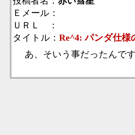
投稿者名：
赤い彗星
Ｅメール：
ＵＲＬ ：
タイトル：
Re^4: パンダ仕
あ、そいう事だったんで