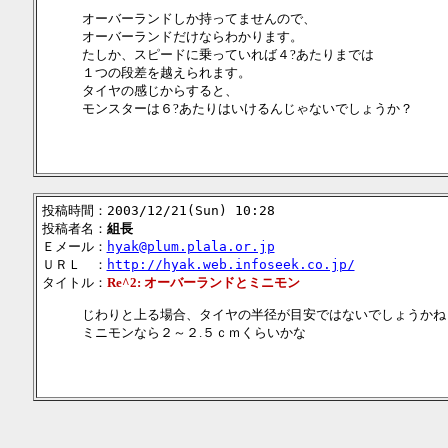
オーバーランドしか持ってませんので、
オーバーランドだけならわかります。
たしか、スピードに乗っていれば４?あたりまでは
１つの段差を越えられます。
タイヤの感じからすると、
モンスターは６?あたりはいけるんじゃないでしょうか？
投稿時間：2003/12/21(Sun) 10:28
投稿者名：
組長
Ｅメール：
hyak@plum.plala.or.jp
ＵＲＬ ：
http://hyak.web.infoseek.co.jp/
タイトル：
Re^2: オーバーランドとミニモン
じわりと上る場合、タイヤの半径が目安ではないでしょうかね
ミニモンなら２～２.５ｃｍくらいかな