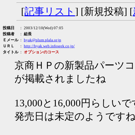
[
記事リスト
] [新規投稿] [
投稿日
： 2003/12/10(Wed) 07:05
投稿者
：
組長
Ｅメール
：
hyak@plum.plala.or.jp
ＵＲＬ
：
http://hyak.web.infoseek.co.jp/
タイトル
：
オプションのコース
京商ＨＰの新製品パーツ
が掲載されましたね
13,000と16,000円らしい
発売日は未定のようです