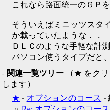
これなら路面統一のＧＰ
そういえばミニッツスタ
か載っていたような．．
ＤＬＣのような手軽な計
パソコン使うタイプだと
- 関連一覧ツリー
（★ をク
します）
★
-
オプションのコース
-
Re: オプションのコース