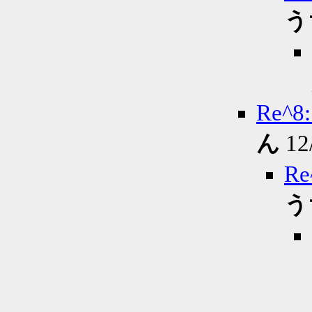
う
Re
ん
12
R
う