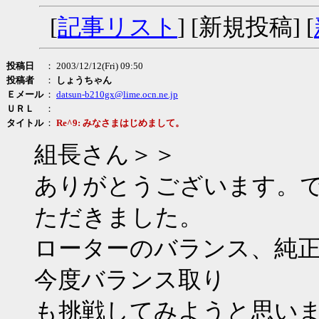
[
記事リスト
] [新規投稿] [
投稿日
： 2003/12/12(Fri) 09:50
投稿者
：
しょうちゃん
Ｅメール
：
datsun-b210gx@lime.ocn.ne.jp
ＵＲＬ
：
タイトル
：
Re^9: みなさまはじめまして。
組長さん＞＞
ありがとうございます。
ただきました。
ローターのバランス、純
今度バランス取り
も挑戦してみようと思い