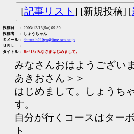
[
記事リスト
] [新規投稿] [
投稿日
： 2003/12/13(Sat) 09:30
投稿者
：
しょうちゃん
Ｅメール
：
datsun-b210gx@lime.ocn.ne.jp
ＵＲＬ
：
タイトル
：
Re^13: みなさまはじめまして。
みなさんおはようござい
あきおさん＞＞
はじめまして。しょうち
す。
自分が行くコースはター
ト