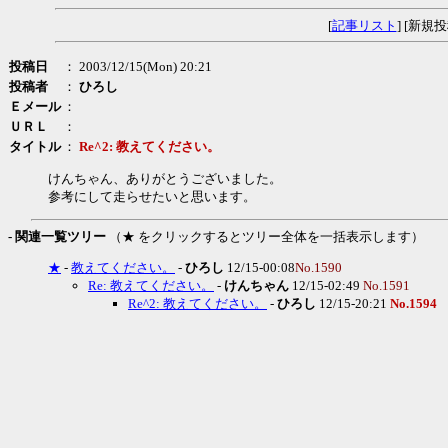
[
記事リスト
] [新規投
投稿日
： 2003/12/15(Mon) 20:21
投稿者
：
ひろし
Ｅメール
：
ＵＲＬ
：
タイトル
：
Re^2: 教えてください。
けんちゃん、ありがとうございました。
参考にして走らせたいと思います。
- 関連一覧ツリー
（★ をクリックするとツリー全体を一括表示します）
★
-
教えてください。
-
ひろし
12/15-00:08
No.1590
Re: 教えてください。
-
けんちゃん
12/15-02:49
No.1591
Re^2: 教えてください。
-
ひろし
12/15-20:21
No.1594