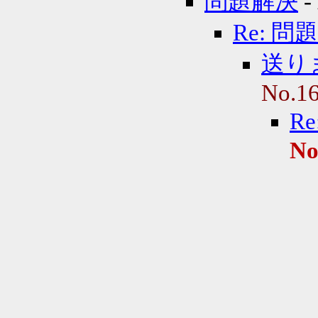
問題解決
-
Re: 問
送り
No.1
R
No