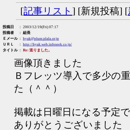
[
記事リスト
] [新規投稿] [
投稿日
： 2003/12/19(Fri) 07:17
投稿者
：
組長
Ｅメール
：
hyak@plum.plala.or.jp
ＵＲＬ
：
http://hyak.web.infoseek.co.jp/
タイトル
：
Re: 送りました。
画像頂きました
Ｂフレッツ導入で多少の
た（＾＾）
掲載は日曜日になる予定
ありがとうございました