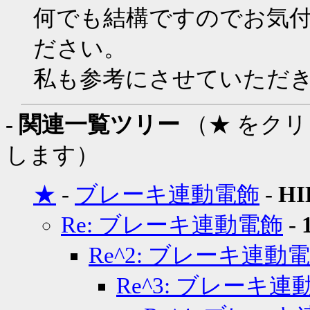
何でも結構ですのでお気
ださい。
私も参考にさせていただ
- 関連一覧ツリー
（★ をク
します）
★
-
ブレーキ連動電飾
-
HI
Re: ブレーキ連動電飾
-
Re^2: ブレーキ連動
Re^3: ブレーキ連