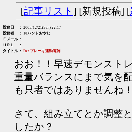
[
記事リスト
] [新規投稿] [
投稿日
： 2003/12/21(Sun) 22:17
投稿者
：
10バンドおやじ
Ｅメール
：
ＵＲＬ
：
タイトル
：
Re: ブレーキ連動電飾
おお！！早速デモンスト
重量バランスにまで気を配
も只者ではありませんね
さて、組み立てとか調整
したか？