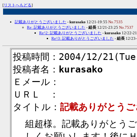
[
リストへもどる
]
記載ありがとうございました
-
kurasako
12/21-19:55
No.7535
Re: 記載ありがとうございました
-
組長
12/21-23:25
No.7537
Re^2: 記載ありがとうございました
-
kurasako
12/22-2
Re^3: 記載ありがとうございました
-
組長
12/23
投稿時間：2004/12/21(Tue)
投稿者名：
kurasako
Ｅメール：
ＵＲＬ ：
タイトル：
記載ありがとうご
組超様。記載ありがとう
しくお願いします！後にＨ`Ｙ