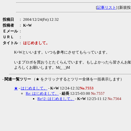
[
記事リスト
] [新規投
投稿日
： 2004/12/24(Fri) 12:32
投稿者
：
K+W
Ｅメール
：
ＵＲＬ
：
タイトル
：
はじめまして。
K+Wといいます。いつも参考にさせてもらっています。
いまプロポを買おうとたくらんでいます。もしよかったら皆さんお
よろしくお願いします。M(_ _)M
- 関連一覧ツリー
（★ をクリックするとツリー全体を一括表示します）
★
-
はじめまして。
-
K+W
12/24-12:32
No.7553
Re: はじめまして。
-
組長
12/25-03:00
No.7557
Re^2: はじめまして。
-
K+W
12/25-11:12
No.7564