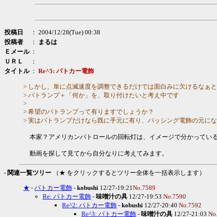
投稿日
： 2004/12/28(Tue) 00:38
投稿者
：
まるは
Ｅメール
：
ＵＲＬ
：
タイトル
：
Re^5: パトカー電飾
> しかし、単に点滅速度を調整できるだけでは面白みに欠けるなぁ
> パトランプ＋「何か」を、取り付けたいと考え中です
>
> 希望のパトランプって有りますでしょうか？
> 実はパトランプだけなら既に手元に有り、パッシング電飾の元に
本家？アメリカンパトロールの回転灯は、イメージで分かっている
動画を探して見てから自分なりに考えてみます。
- 関連一覧ツリー
（★ をクリックするとツリー全体を一括表示します）
★
-
パトカー電飾
-
kobushi
12/27-19:21
No.7589
Re: パトカー電飾
-
味噌汁の具
12/27-19:53
No.7590
Re^2: パトカー電飾
-
kobushi
12/27-20:40
No.7592
Re^3: パトカー電飾
-
味噌汁の具
12/27-21:03
No