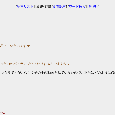
[
記事リスト
] [新規投稿] [
新着記事
] [
ワード検索
] [
管理用
]
と思っていたのですが、
なったのがパトランプだったりするんですよねぇ
つもりですが、久しくその手の動画を見ていないので、本当はどのように点
.7593