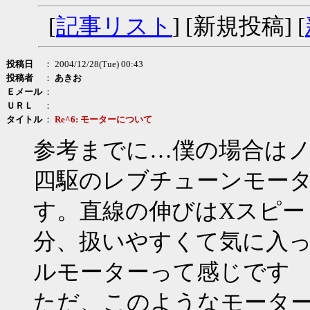
[
記事リスト
] [新規投稿] [
投稿日
： 2004/12/28(Tue) 00:43
投稿者
：
あきお
Ｅメール
：
ＵＲＬ
：
タイトル
：
Re^6: モーターについて
参考までに…僕の場合は
四駆のレブチューンモー
す。直線の伸びはXスピー
分、扱いやすくて気に入
ルモーターって感じです
ただ、このようなモータ