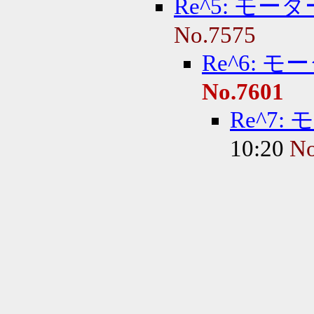
Re^5: モ
No.7575
Re^6: 
No.7601
Re^7
10:20
No