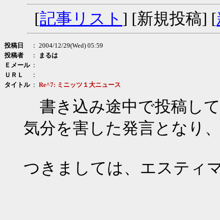
[
記事リスト
] [新規投稿] [
投稿日
： 2004/12/29(Wed) 05:59
投稿者
：
まるは
Ｅメール
：
ＵＲＬ
：
タイトル
：
Re^7: ミニッツ１大ニュース
書き込み途中で投稿して
気分を害した発言となり
つきましては、エスティ