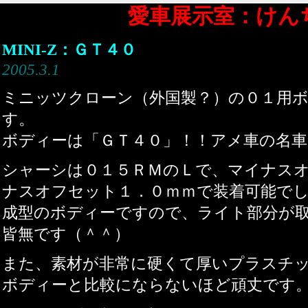
愛車展示室：けん
MINI-Z：ＧＴ４０
2005.3.1
ミニッツクローン（外国製？）の０１用
す。
ボディーは「ＧＴ４０」！！アメ車の名車
シャーシは０１５ＲＭのＬで、マイナス
ナスオフセット１．０ｍｍで装着可能で
成型のボディーですので、ライト部分が
皆無です（＾＾）
また、素材が非常に硬くて厚いプラスチ
ボディーと比較にならないほど頑丈です