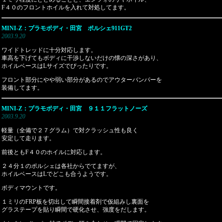
F４０のフロントホイルを入れて対処してます。
MINI-Z：プラモボディ・田宮 ポルシェ911GT2
2003.9.20
ワイドトレッドに十分対応します。
車高を下げてもボディに干渉しないだけの懐の深さがあり、
ホイルベースはLサイズでぴったりです。
フロント部分にやや弱い部分があるのでアウターバンパーを
装備してます。
MINI-Z：プラモボディ・田宮 ９１１フラットノーズ
2003.9.20
軽量（全備で２７グラム）で対クラッシュ性も良く
安定して走ります。
前後ともF４０のホイルに対応します。
２４分１のポルシェは各社からでてますが、
ホイルベースはLでどこも合うようです。
ボディマウントです。
１ミリのFRP板を切出して瞬間接着剤で仮組みし裏面を
グラステープを貼り瞬間で硬化させ、強度をだします。