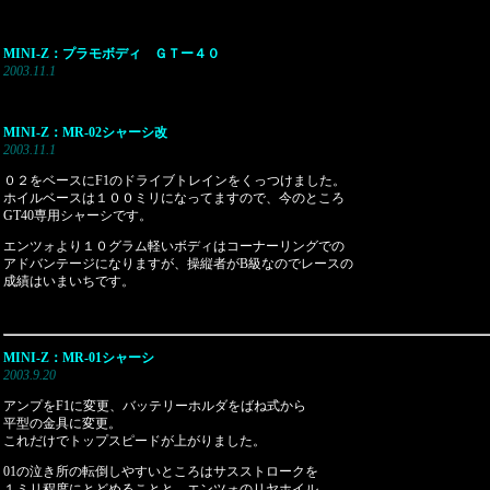
MINI-Z：プラモボディ ＧＴー４０
2003.11.1
MINI-Z：MR-02シャーシ改
2003.11.1
０２をベースにF1のドライブトレインをくっつけました。
ホイルベースは１００ミリになってますので、今のところ
GT40専用シャーシです。
エンツォより１０グラム軽いボディはコーナーリングでの
アドバンテージになりますが、操縦者がB級なのでレースの
成績はいまいちです。
MINI-Z：MR-01シャーシ
2003.9.20
アンプをF1に変更、バッテリーホルダをばね式から
平型の金具に変更。
これだけでトップスピードが上がりました。
01の泣き所の転倒しやすいところはサスストロークを
１ミリ程度にとどめることと、エンツォのリヤホイル、