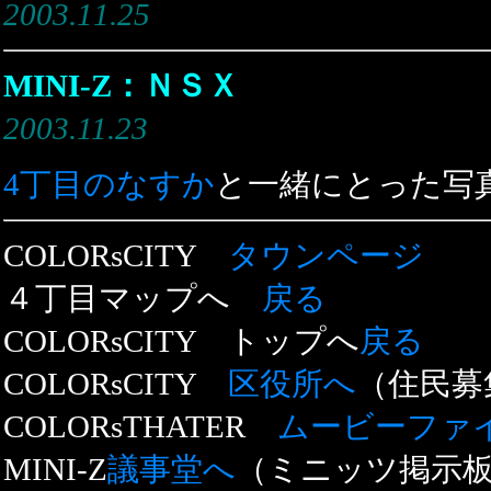
2003.11.2
5
MINI-Z：ＮＳＸ
2003.11.23
4丁目のなすか
と一緒にとった写
COLORsCITY
タウンページ
４丁目マップへ
戻る
COLORsCITY トップへ
戻る
COLORsCITY
区役所へ
（住民募
COLORsTHATER
ムービーファ
MINI-Z
議事堂へ
（ミニッツ掲示