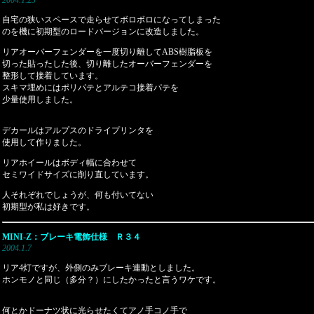
2004.1.23
自宅の狭いスペースで走らせてボロボロになってしまった
のを機に初期型のロードバージョンに改造しました。
リアオーバーフェンダーを一度切り離してABS樹脂板を
切った貼ったした後、切り離したオーバーフェンダーを
整形して接着しています。
スキマ埋めにはポリパテとアルテコ接着パテを
少量使用しました。
デカールはアルプスのドライプリンタを
使用して作りました。
リアホイールはボディ幅に合わせて
セミワイドサイズに削り直しています。
人それぞれでしょうが、何も付いてない
初期型が私は好きです。
MINI-Z：ブレーキ電飾仕様 Ｒ３４
2004.1.7
リア4灯ですが、外側のみブレーキ連動としました。
ホンモノと同じ（多分？）にしたかったと言うワケです。
何とかドーナツ状に光らせたくてアノ手コノ手で