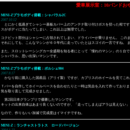
愛車展示室：10バンドお
MINI-Zプラモボディ搭載：シャパラル2C
2007.10.12
とにかく低過ぎてシャシー基板カバー上のアンテナ取り付けボスを切った程です
スがボディに当たってしまい、これ以上は無理でした。
コクピット部分はシャシーに占領されてしまい、ドライバーが乗りません。 この
それにしても、こんなマシンが６０年代に走っていたとはスゴイの一言ですね。 
また、スロットレーシングカー全盛期を知る者にとって「憧れのマシン」の１台で
シャパラル、思い出深いマシンです。
MINI-Zプラモボディ搭載：ポルシェ904
2007.8.17
かなり前に購入した国産品（アリイ製）ですが、カプリスのホイールを見てこれ
Ｔバーを自作してホイールベースを合わせたりと一時は気合を入れて作っておりま
気を取り直して完成させました。
第2回日本グランプリで優勝したマシンです。
キットの出来自体はあまり良くないのですが、「走ってしまえばアラは見えない」
なので、作りもいい加減で完成度はイマイチですね。
MINI-Z：ランチャストラトス ロードバージョン