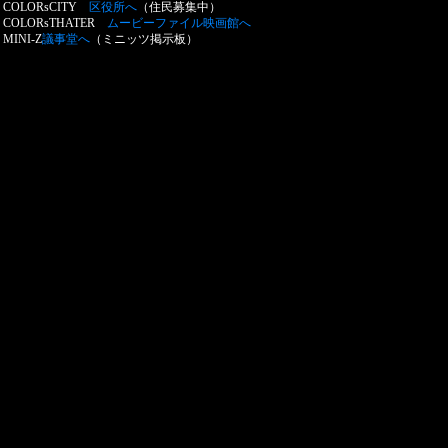
COLORsCITY
区役所へ
（住民募集中）
COLORsTHATER
ムービーファイル映画館へ
MINI-Z
議事堂へ
（ミニッツ掲示板）