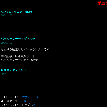
愛車
MINI-Z：イニＤ AE86
2004.1.12
パームランナー：ヴィッツ
2004.1.12
足回りを改造したパームランナーです
関連記事：特派員リポート
パームランナーの足回り改造
ＲＣコレクション：
2004.1.12
COLORsCITY
タウンページ
４丁目マップへ
戻る
COLORsCITY トップへ
戻る