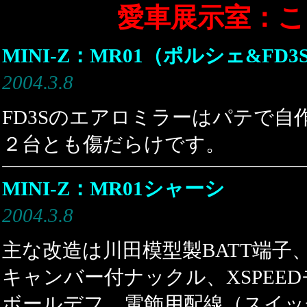
愛車展示室：こ
MINI-Z：MR01（ポルシェ&FD3S
2004.3.8
FD3Sのエアロミラーはパテで自
２台とも傷だらけです。
MINI-Z：MR01シャーシ
2004.3.8
主な改造は川田模型製BATT端子
キャンバー付ナックル、XSPEE
ボールデフ、電飾用配線（スイッ