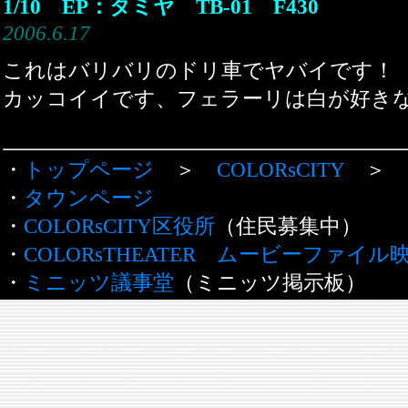
1/10 EP：タミヤ TB-01 F430
2006.6.17
これはバリバリのドリ車でヤバイです！
カッコイイです、フェラーリは白が好きな
・
トップページ
＞
COLORsCITY
＞
・
タウンページ
・
COLORsCITY区役所
（住民募集中）
・
COLORsTHEATER ムービーファイル
・
ミニッツ議事堂
（ミニッツ掲示板）