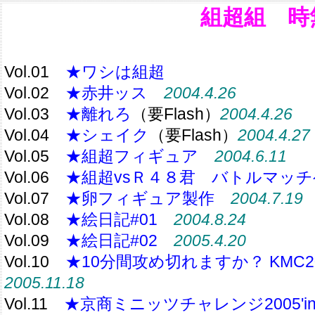
組超組 時
Vol.01
★ワシは組超
Vol.02
★赤井ッス
2004.4.26
Vol.03
★離れろ
（要Flash）
2004.4.26
Vol.04
★シェイク
（要Flash）
2004.4.27
Vol.05
★組超フィギュア
2004.6.11
Vol.06
★組超vsＲ４８君 バトルマッ
Vol.07
★卵フィギュア製作
2004.7.19
Vol.08
★絵日記#01
2004.8.24
Vol.09
★絵日記#02
2005.4.20
Vol.10
★10分間攻め切れますか？ KMC20
2005.11.18
Vol.11
★京商ミニッツチャレンジ2005'i