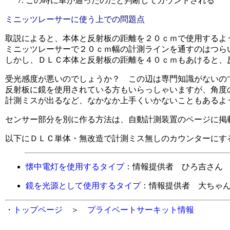
この時に車が通ったのだと判断してカウントされる
ミニッツレーサーに使う上での問題点
取説によると、本体と反射板の距離を２０ｃｍで使用するよ
ミニッツレーサーで２０ｃｍ幅の計測ラインを通すのはつら
しかし、ＤＬＣ本体と反射板の距離を４０ｃｍもあけると、
受光感度が悪いのでしょうか？ この辺は専門知識がないの
反射板に鏡を使用されている方もいらっしゃいますが、角度
計測ミスが出るなど、なかなか上手くいかないこともあるよ
センサー部分を別に作る方法は、自動計測装置のページに掲
以下にＤＬＣ単体・無改造で計測ミス無しのカウンターにす
懐中電灯を使用するタイプ
：情報提供者 ひろ吉さん
鏡を光源として使用するタイプ
：情報提供者
大ちゃ
・
トップページ
＞
プライベートサーキット情報