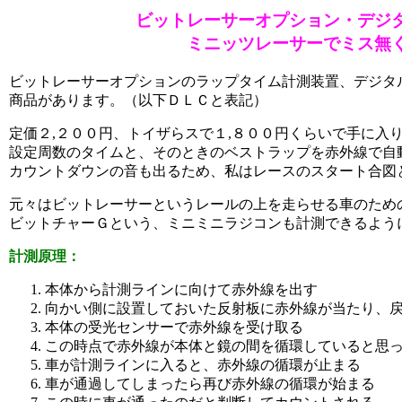
ビットレーサーオプション・デジ
ミニッツレーサーでミス無
ビットレーサーオプションのラップタイム計測装置、デジタ
商品があります。（以下ＤＬＣと表記）
定価２,２００円、トイザらスで１,８００円くらいで手に入
設定周数のタイムと、そのときのベストラップを赤外線で自
カウントダウンの音も出るため、私はレースのスタート合図
元々はビットレーサーというレールの上を走らせる車のため
ビットチャーＧという、ミニミニラジコンも計測できるよう
計測原理：
本体から計測ラインに向けて赤外線を出す
向かい側に設置しておいた反射板に赤外線が当たり、
本体の受光センサーで赤外線を受け取る
この時点で赤外線が本体と鏡の間を循環していると思
車が計測ラインに入ると、赤外線の循環が止まる
車が通過してしまったら再び赤外線の循環が始まる