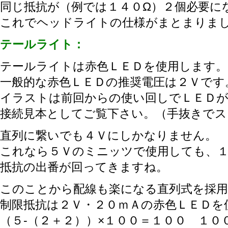
同じ抵抗が（例では１４０Ω）２個必要に
これでヘッドライトの仕様がまとまりま
テールライト：
テールライトは赤色ＬＥＤを使用します。
一般的な赤色ＬＥＤの推奨電圧は２Ｖです
イラストは前回からの使い回しでＬＥＤ
接続見本としてご覧下さい。（手抜きでス
直列に繋いでも４Ｖにしかなりません。
これなら５Ｖのミニッツで使用しても、
抵抗の出番が回ってきますね。
このことから配線も楽になる直列式を採
制限抵抗は２Ｖ・２０ｍＡの赤色ＬＥＤを
（５-（２＋２））×１００＝１００ １０