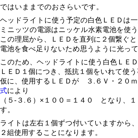
ではいままでのおさらいです。
ヘッドライトに使う予定の白色ＬＥＤは一
ミニッツの電源はニッケル水素電池を使
この理屈から、ＬＥＤを直列に２個繋ぐと 3
電池を食べ足りないため思うように光っ
このため、ヘッドライトに使う白色ＬＥ
ＬＥＤ１個につき、抵抗１個をいれて使う
仮に、使用するＬＥＤが ３.６Ｖ・２０
式
により
（５-３.６）×１００＝１４０ となり、
す。
ライトは左右１個ずつ付いていますから
２組使用することになります。