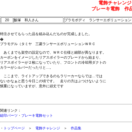
電飾チャレンジ
ブレーキ電飾 作
20
飯塚 和人さん
プラモボディ ランサーエボリューション
特注させてもらった品を組み込んだものが完成しました。
�
プラモデル（タミヤ 三菱ランサーエボリューションＷＲＣ
あくまでも架空の設定なので、ＷＲＣ仕様と細部が異なります。
カーボンをイメージしたリアスポイラーのブレードから始まり、
リアスポイラーが２枚になっていたり、フロントの冷却用ダクトの
カラーがシルバーだったりと…。
ここまで、ライトアップできるのもラリーカーならでは…では
ないかなぁと思う今日この頃です。 走りの方はぶつけないように
慎重になっていますが、意外に頑丈です
関連リンク：
組印パーツ
・
ブレーキ電飾セット
・
トップページ
＞
電飾チャレンジ
＞
作品集