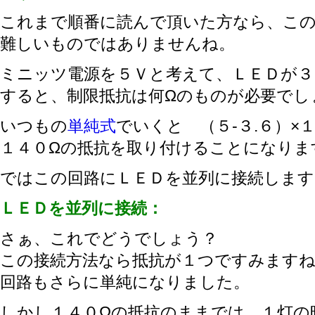
これまで順番に読んで頂いた方なら、こ
難しいものではありませんね。
ミニッツ電源を５Ｖと考えて、ＬＥＤが３
すると、制限抵抗は何Ωのものが必要でし
いつもの
単純式
でいくと （５-３.６）×
１４０Ωの抵抗を取り付けることになりま
ではこの回路にＬＥＤを並列に接続します
ＬＥＤを並列に接続：
さぁ、これでどうでしょう？
この接続方法なら抵抗が１つですみます
回路もさらに単純になりました。
しかし１４０Ωの抵抗のままでは、１灯の