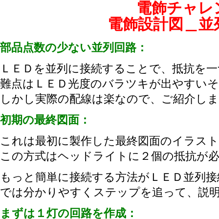
電飾チャレ
電飾設計図＿並
部品点数の少ない並列回路：
ＬＥＤを並列に接続することで、抵抗を一
難点はＬＥＤ光度のバラツキが出やすい
しかし実際の配線は楽なので、ご紹介しま
初期の最終図面：
これは最初に製作した最終図面のイラス
この方式はヘッドライトに２個の抵抗が
もっと簡単に接続する方法がＬＥＤ並列接
では分かりやすくステップを追って、説
まずは１灯の回路を作成：