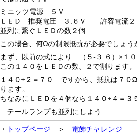
ミニッツ電源 ５Ｖ
ＬＥＤ 推奨電圧 ３.６Ｖ 許容電流２
並列に繋ぐＬＥＤの数２個
この場合、何Ωの制限抵抗が必要でしょう
まず、以前の式により （５-３.６）×１
この１４０をＬＥＤの数、２で割ります。
１４０÷２＝７０ ですから、抵抗は７０
ります。
ちなみにＬＥＤを４個なら１４０÷４＝３
テールランプも並列にしよう
・
トップページ
＞
電飾チャレンジ