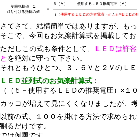
５（Ｖ）
-
使用するＬＥＤ推奨電圧（Ｖ）
制限抵抗値 Ω
＝
取り付ける抵抗の値
（
（使用するＬＥＤの許容電流（ｍＡ）×ＬＥＤの
さてさて、結構簡単ではありますが、も
そこで、今回もお気楽計算式を掲載してお
ただしこの式も条件として、
ＬＥＤは許容
と
を絶対に守って下さい。
それともうひとつ、３．６Ｖと２ＶのＬＥ
ＬＥＤ並列式のお気楽計算式：
（（５－使用するＬＥＤの推奨電圧）×１
カッコが増えて見にくくなりましたが、
以前の式、１００を掛ける方法で求められ
割るだけです。
では例題です。