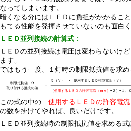
なってしまいます。
暗くなる分にはＬＥＤに負担がかかるこ
もてる性能を発揮させていないのも面白
ＬＥＤ並列接続の計算式：
ＬＥＤの並列接続は電圧は変わらないけど
ます。
ではもう一度、１灯時の制限抵抗値を求め
５（Ｖ）
-
使用するＬＥＤ推奨電圧（Ｖ）
制限抵抗値 Ω
＝
取り付ける抵抗の値
（
使用するＬＥＤの許容電流（ｍＡ）
÷２）÷１、
この式の中の
使用するＬＥＤの許容電流
の数を掛けてやれば、良いだけです。
ＬＥＤ並列接続時の制限抵抗値を求める式