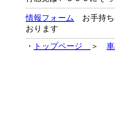
情報フォーム
お手持ち
おります
・
トップページ
＞
車