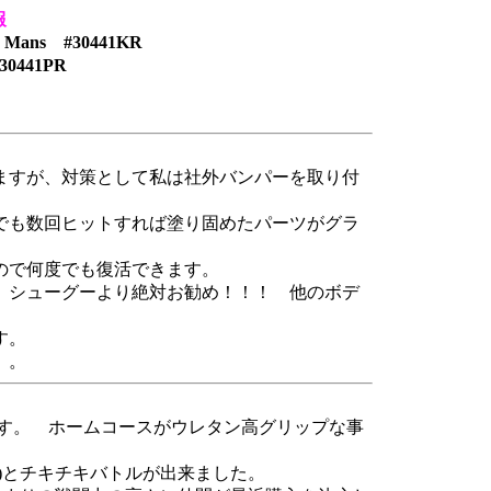
報
Le Mans #30441KR
30441PR
ますが、対策として私は社外バンパーを取り付
でも数回ヒットすれば塗り固めたパーツがグラ
ので何度でも復活できます。
 シューグーより絶対お勧め！！！ 他のボデ
す。
。。
ます。 ホームコースがウレタン高グリップな事
)とチキチキバトルが出来ました。