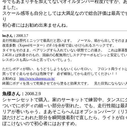
今でもあまり手を加えてない(オイルダンパー程度)ですが、
ました。
スケール感等も自分としては大満足なので総合評価は最高で
り
初心者にはお勧め出来ませんね。
lmさん：
2008.3.7
走行性能は歴代ミニッツで最高だと思います。 ノーマル、箱から出してそのま
改造多数（Xspeedモーター）のF-1を余裕で追いかけられるスペックです。
タイヤもそのまま、ベアリングすら入れていない状態でこの速さ。 これは新基
2.4GHｚは快適そのもの、混線の心配無用だしステアサーボもビシッと安定して
レスポンスも高レベルと言っていいでしょう。
ただしボディが弱い、もうどうしようもないくらいモロい。 フロント両ライト
買ってすぐ走らせるのは危険です 必ず補強してから走行してください！！
お勧めは
http://www.shoegoo.co.jp/
綺麗にボディを洗って乾燥させてから塗ると効果大です。 見た目気にならない
魚様さん：
2008.2.9
シャーシセットで購入。家のサーキットで練習中、タンスに
ついでにボディの細～い部分が割れた。でも、走行性能は最
リアが巻いちゃう。まあそこらへんはオプションパーツ（リ
談だけどこわれた部分を瞬間接着剤で直したら、ライトが白
ぼこけないので初心者にはおすすめ。