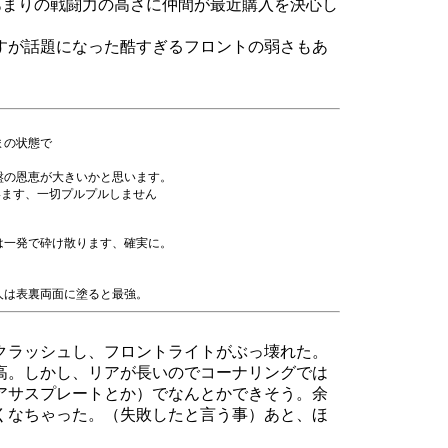
あまりの戦闘力の高さに仲間が最近購入を決心し
すが話題になった酷すぎるフロントの弱さもあ
まの状態で
盤の恩恵が大きいかと思います。
います、一切プルプルしません
は一発で砕け散ります、確実に。
人は表裏両面に塗ると最強。
クラッシュし、フロントライトがぶっ壊れた。
高。しかし、リアが長いのでコーナリングでは
アサスプレートとか）でなんとかできそう。余
くなちゃった。（失敗したと言う事）あと、ほ