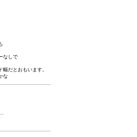
も
ーなしで
ド幅だとおもいます。
かな