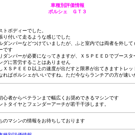
車種別評価情報
ポルシェ ＧＴ３
ストボディーでした。
張り付いて走るような感じでした
ルダンパーなどつけていましたが、ふと室内では両者を外して
ーです
りダンパーが必要になってきますが、ＸＳＰＥＥＤでブースタ
ングに苦労することはありません
しＸＳＰＥＥＤ以上の速度が出だすと限界が出てきますトレッ
なればポルシェがいいですね。ただ今ならランチアの方が速い
初心者からベテランまで幅広くお奨めできるマシンです
ントタイヤとフェンダーアーチが若干干渉します。
のマシンの情報をお待ちしております
車種別評価情報