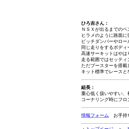
ひろ吉さん：
ＮＳＸが出るまでのベ
ヒラメのように路面に
ピッチダンパーやロー
同じ走りをするボディ
高速サーキットはやは
走る範囲ではセッティ
ただブースターを搭載
キット標準でレースと
組長：
重心低く扱いやすい、
コーナリング時にフロ
情報フォーム
お手持ち
・
トップページ
＞