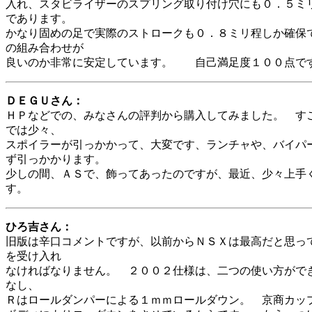
入れ、スタビライザーのスプリング取り付け穴にも０．５ミ
であります。
かなり固めの足で実際のストロークも０．８ミリ程しか確保
の組み合わせが
良いのか非常に安定しています。 自己満足度１００点で
ＤＥＧＵさん：
ＨＰなどでの、みなさんの評判から購入してみました。 す
では少々、
スポイラーが引っかかって、大変です、ランチャや、バイパ
ず引っかかります。
少しの間、ＡＳで、飾ってあったのですが、最近、少々上手
す。
ひろ吉さん：
旧版は辛口コメントですが、以前からＮＳＸは最高だと思っ
を受け入れ
なければなりません。 ２００２仕様は、二つの使い方がで
なし、
Ｒはロールダンパーによる１ｍｍロールダウン。 京商カッ