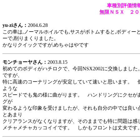
車種別評価情
無限ＮＳＸ ２０
yu-ziさん：
2004.6.28
この車は,ノーマルホイルでも,サスがボトムすると,ボディー
ーで,削りまくりました。
かなりクイックですが,めちゃはやです
モンチョーヤさん：
2003.8.15
初めてのボディがハチロクで、今回NSX2002に交換しまし
ですが、
特に高速のコーナリングが安定していて速いと思います。 
ような
スピードでも鬼の様に曲がります。 ハンドリングにクセが
グが
変わるような印象を受けましたが、それも自分の中では良い
とあまり
クリアランスがなくなりますが、そのままでも特に問題は感
メチャメチャカッコイイです。 しかもフロントは丈夫です