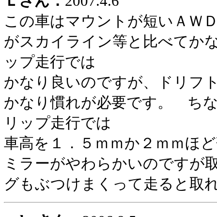
Ｌさん：
2007.4.6
この車はマウントが短いＡＷ
がスカイライン等と比べてか
ップ走行では
かなり良いのですが、ドリフ
かなり慣れが必要です。 ち
リップ走行では
車高を１．５ｍｍか２ｍｍほ
ミラーがやわらかいのですが
グもぶつけまくって走ると取