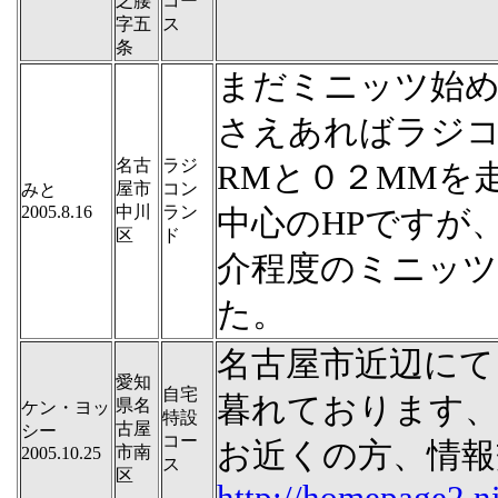
之腰
コー
字五
ス
条
まだミニッツ始
さえあればラジ
名古
ラジ
RMと０２MMを
屋市
コン
みと
2005.8.16
中川
ラン
中心のHPですが
区
ド
介程度のミニッ
た。
名古屋市近辺にて
愛知
自宅
暮れております
県名
ケン・ヨッ
特設
古屋
シー
コー
お近くの方、情報
市南
2005.10.25
ス
区
http://homepage2.ni