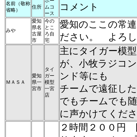
ホー
名前（敬称
コメント
住所
ムコ
省略）
ース
愛知
今の
愛知のここの常連
県名
とこ
みや
古屋
ろ自
ださい。 よろ
市
宅
主にタイガー模型
が、小牧ラジコ
タイ
ンド等にも
愛知
ガー
ＭＡＳＡ
県一
模型
チームで遠征し
宮市
一宮
店
でもチームでも随
に声かけてくだ
２時間２００円 