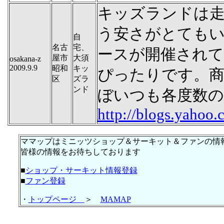
キッズランドは走
う安さがとても
自
名古
宅、
ースが開催され
屋市
大須
osakana-z
2009.9.9
昭和
キッ
ぴったりです。商
区
ズラ
ンド
ぼいつも各度数
http://blogs.yahoo.
ママップはミニッツショップ＆サーキット＆ファンの情
皆様の情報をお待ちしております
■
ショップ・サーキット情報登録
■
ファン登録
・
トップページ
＞
MAMAP