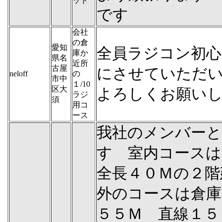
ット
です
会社
の倉
愛知
全員ラジコン初心
庫か
県名
近所
古屋
にさせていただ
neloff
の
市中
１/10
区大
よろしくお願い
ラジ
須
用コ
ース
我社のメンバーと
す 室内コースは
全長４０Ｍの２階
外のコースは倉庫
５５Ｍ 直線１５