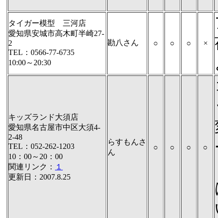
タイガー模型 三河店
愛知県安城市高木町半崎27-
勘八さん
2
○
○
○
×
TEL：0566-77-6735
10:00～20:30
キッズランド大須店
愛知県名古屋市中区大須4-
2-48
らすもんさ
TEL：052-262-1203
○
○
○
○
ん
10：00～20：00
関連リンク：
１
更新日：2007.8.25