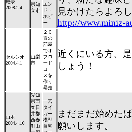
庵奈
エン
県知
2008.5.4
見かけたらよろ
ド・
立市
ホビ
http://www.miniz-au
ー
２０
畳の
部屋
でオ
近くにいる方、
山梨
フロ
セルシオ
2004.4.1
市
ード
しょう！
コー
スを
作り
暴走
愛知
県西
一宮
春日
タイ
まだまだ始めた
井郡
ガー
山本
西春
模型
2004.4.10
願いします。
町山
自宅