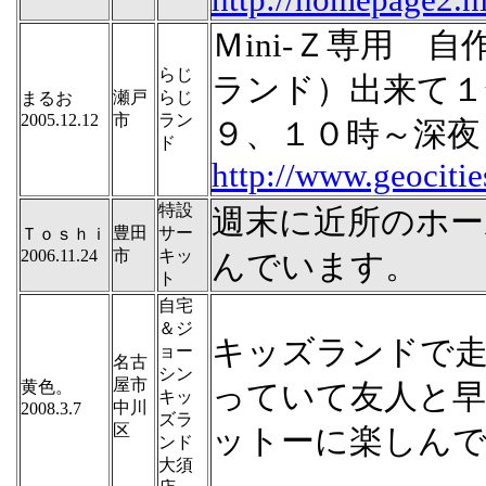
Ｍini-Ｚ専用 
らじ
ランド）出来て１
瀬戸
らじ
まるお
2005.12.12
市
ラン
９、１０時～深夜
ド
http://www.geocitie
特設
週末に近所のホー
豊田
サー
Ｔｏｓｈｉ
2006.11.24
市
キッ
んでいます。
ト
自宅
＆ジ
キッズランドで走
ョー
名古
シン
屋市
黄色。
っていて友人と
キッ
中川
2008.3.7
ズラ
区
ットーに楽しん
ンド
大須