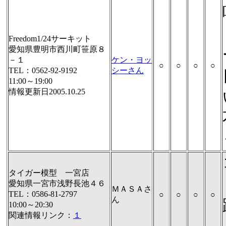
Freedom1/24サーキット
愛知県豊明市西川町笹原８
－１
ケン・ヨッ
○
○
○
○
TEL：0562-92-9192
シーさん
11:00～19:00
情報更新日2005.10.25
タイガー模型 一宮店
愛知県一宮市浅野長池４６
ＭＡＳＡさ
TEL：0586-81-2797
○
○
○
○
ん
10:00～20:30
関連情報リンク：
１