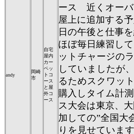
ース 近くオーバ
屋上に追加する予
日の午後と仕事を
ほぼ毎日練習して
自宅
ットチャージの
屋内
カー
していましたが
ペッ
岡崎
トコ
andy
市
るためスクワッ
ース
と屋
購入しタイム計測
外コ
ース
ス大会は東京、大
加しての”全国大
りを見せています