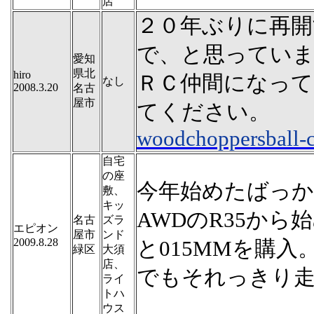
店
２０年ぶりに再開
で、と思ってい
愛知
県北
hiro
ＲＣ仲間になって
なし
2008.3.20
名古
屋市
てください。
woodchoppersball-
自宅
の座
今年始めたばっ
敷、
キッ
AWDのR35か
名古
ズラ
エピオン
屋市
ンド
2009.8.28
と015MMを購入
緑区
大須
店、
でもそれっきり
ライ
トハ
ウス