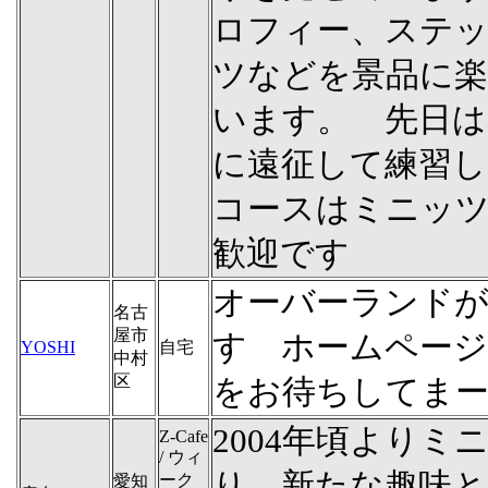
ロフィー、ステッ
ツなどを景品に
います。 先日は
に遠征して練習し
コースはミニッ
歓迎です
オーバーランド
名古
屋市
す ホームペー
YOSHI
自宅
中村
区
をお待ちしてま
2004年頃より
Z-Cafe
/ ウィ
り、新たな趣味
ーク
愛知