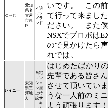
いです。 この前
愛知
大須
県名
キッ
て行って来まし
ゆ⇒じ
古屋
ズラ
市東
ンド
ださい。 また
区
NSXでプロポはE
ので見かけたら
れでは。
はじめたばかり
自宅
先輩である皆さん
マン
愛知
ショ
させて頂いてい
県三
ン屋
レイニー
河地
上特
うな一人前のミ
方
設サ
ーキ
よう頑張ります！