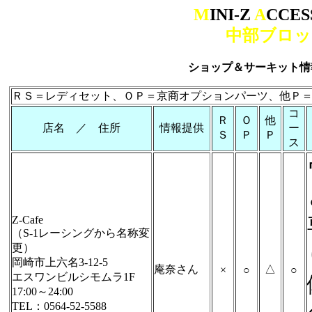
M
INI-Z
A
CCES
中部ブロッ
ショップ＆サーキット情
ＲＳ＝レディセット、ＯＰ＝京商オプションパーツ、他Ｐ
コ
Ｒ
Ｏ
他
店名 ／ 住所
情報提供
ー
Ｓ
Ｐ
Ｐ
ス
Z-Cafe
（S-1レーシングから名称変
更）
岡崎市上六名3-12-5
庵奈さん
△
×
○
○
エスワンビルシモムラ1F
17:00～24:00
TEL：0564-52-5588