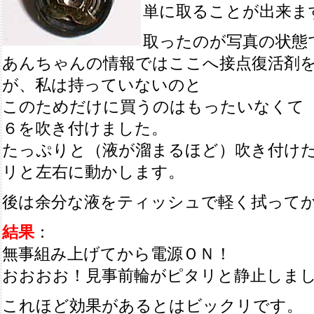
単に取ることが出来ま
取ったのが写真の状態
あんちゃんの情報ではここへ接点復活剤
が、私は持っていないのと
このためだけに買うのはもったいなくて 
６を吹き付けました。
たっぷりと（液が溜まるほど）吹き付け
リと左右に動かします。
後は余分な液をティッシュで軽く拭って
結果
：
無事組み上げてから電源ＯＮ！
おおおお！見事前輪がピタリと静止しま
これほど効果があるとはビックリです。