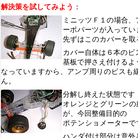
解決策を試してみよう
：
ミニッツＦ１の場合、
ーボパーツが入ってい
先ずはこのカバーを取
カバー自体は６本のビ
基板で押さえ付けるよ
なっていますから、アンプ周りのビスも
ん。
分解し終えた状態です
オレンジとグリーンの
が、今回整備目的の
ポテンショメーターで
ハンダ付け部分は意外