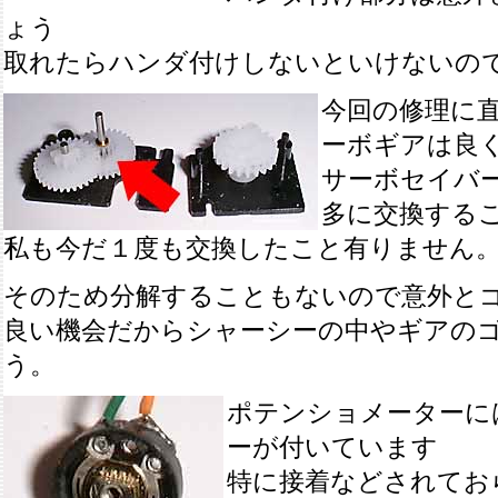
ょう
取れたらハンダ付けしないといけないの
今回の修理に
ーボギアは良
サーボセイバ
多に交換する
私も今だ１度も交換したこと有りません
そのため分解することもないので意外と
良い機会だからシャーシーの中やギアの
う。
ポテンショメーターに
ーが付いています
特に接着などされてお