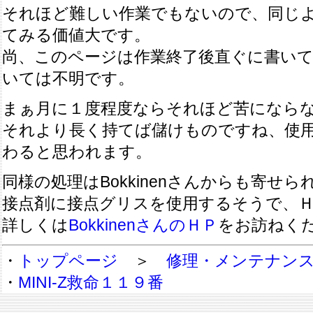
それほど難しい作業でもないので、同じ
てみる価値大です。
尚、このページは作業終了後直ぐに書い
いては不明です。
まぁ月に１度程度ならそれほど苦になら
それより長く持てば儲けものですね、使
わると思われます。
同様の処理はBokkinenさんからも寄せ
接点剤に接点グリスを使用するそうで、
詳しくは
BokkinenさんのＨＰ
をお訪ねく
・
トップページ
＞
修理・メンテナン
・
MINI-Z救命１１９番