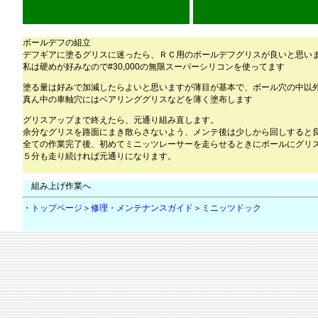
ボールデフの組立
デフギアに塗るグリスに迷ったら、ＲＣ用のボールデフグリスが良いと思い
私は硬めが好みなので#30,000の無限スーパーシリコンを使ってます
塗る量は好みで加減したらよいと思いますが薄目が基本で、ボール穴の中以
真ん中の車軸穴にはベアリンググリスなどを薄く塗布します
グリスアップまで終えたら、元通り組み直します。
余分なグリスを路面にまき散らさないよう、メンテ後は少しから回しすると
全ての作業完了後、初めてミニッツレーサーを走らせるときにボールにグリ
５分も走り続ければ元通りになります。
組み上げ作業へ
・
トップページ
＞
修理・メンテナンスガイド
＞
ミニッツドック