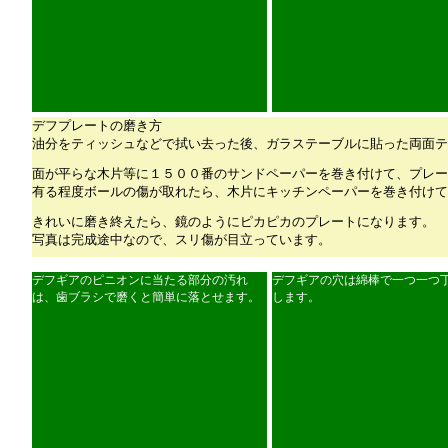
デフプレートの磨き方
油分をティッシュなどで拭い去った後、ガラステーブルに貼った両面テ
面が平らな木片等に１５００番のサンドペーパーを巻き付けて、プレー
有る程度ボールの傷が取れたら、木片にキッチンペーパーを巻き付けて
きれいに磨き終えたら、鏡のようにピカピカのプレートになります。
写真は完成途中なので、スリ傷が目立っています。
デフギアのピニオンに当たる部分の汚れ
デフギアの穴は綿棒で一つ一つ
は、歯ブラシで磨くと簡単に落とせます。
します。