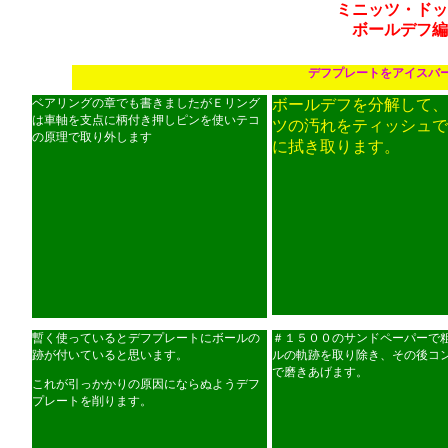
ミニッツ・ドッ
ボールデフ編
デフプレートをアイスバ
ベアリングの章でも書きましたがＥリング
ボールデフを分解して、
は車軸を支点に柄付き押しピンを使いテコ
ツの汚れをティッシュで
の原理で取り外します
に拭き取ります。
暫く使っているとデフプレートにボールの
＃１５００のサンドペーパーで
跡が付いていると思います。
ルの軌跡を取り除き、その後コ
で磨きあげます。
これが引っかかりの原因にならぬようデフ
プレートを削ります。