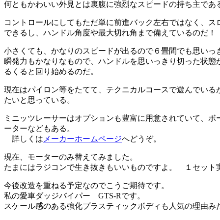
何ともかわいい外見とは裏腹に強烈なスピードの持ち主であ
コントロールにしてもただ単に前進バック左右ではなく、ス
できるし、ハンドル角度や最大切れ角まで備えているのだ！
小さくても、かなりのスピードが出るので６畳間でも思いっ
瞬発力もかなりなもので、ハンドルを思いっきり切った状態
るくると回り始めるのだ。
現在はパイロン等をたてて、テクニカルコースで遊んでいる
たいと思っている。
ミニッツレーサーはオプションも豊富に用意されていて、ボ
ーターなどもある。
詳しくは
メーカーホームページ
へどうぞ。
現在、モーターのみ替えてみました。
たまにはラジコンで生き抜きもいいものですよ。 １セット実売
今後改造を重ねる予定なのでこうご期待です。
私の愛車ダッジバイパー GTS-Rです。
スケール感のある強化プラスティックボディも人気の理由み