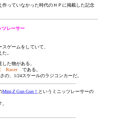
え作っていなかった時代のＨＰに掲載した記念
ッツレーサー
ースゲームをしていて、
えた。
見した物がある。
Z Racer
である。
きさの、1/24スケールのラジコンカーだ。
の
Mini-Z Gun Gun！
というミニッツレーサーの
す。