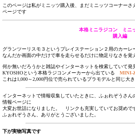
このページは私がミニッツ購入後、まだミニッツコーナーさ
ページです
本格ミニラジコン ミニ
購入編
グランツーリスモ３というプレイステーション２用のカーレ
なんだか画面の中だけで車を走らせるだけに物足りなさを覚
何か無いだろうかと雑誌やインターネットを検索していて発
KYOSHOという本格ラジコンメーカーから出ている
MINI-
これは1,000～2,000円位で売られているプラモデルと同じ大
インターネットで情報収集していたときに、ふぉれぞうさん
情報ページに
大変お世話になりました。 リンクも充実していてお奨めで
ふぉれぞうさん、ありがとうございました。
下が実物写真です