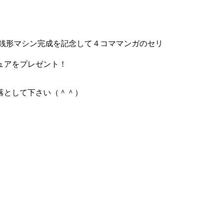
銭形マシン完成を記念して４コママンガのセリ
ュアをプレゼント！
落として下さい（＾＾）