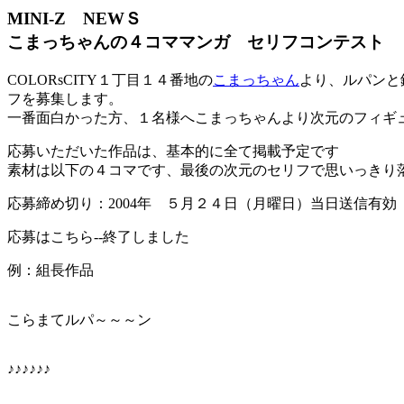
MINI-Z NEWＳ
こまっちゃんの４コママンガ セリフコンテスト
COLORsCITY１丁目１４番地の
こまっちゃん
より、ルパンと
フを募集します。
一番面白かった方、１名様へこまっちゃんより次元のフィギ
応募いただいた作品は、基本的に全て掲載予定です
素材は以下の４コマです、最後の次元のセリフで思いっきり
応募締め切り：2004年 ５月２４日（月曜日）当日送信有効
応募はこちら--終了しました
例：組長作品
こらまてルパ～～～ン
♪♪♪♪♪♪