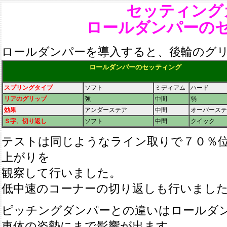
セッティング
ロールダンパーの
ロールダンパーを導入すると、後輪のグ
ロールダンパーのセッティング
スプリングタイプ
ソフト
ミディアム
ハード
リアのグリップ
強
中間
弱
効果
アンダーステア
中間
オーバーステ
Ｓ字、切り返し
ソフト
中間
クイック
テストは同じようなライン取りで７０％
上がりを
観察して行いました。
低中速のコーナーの切り返しも行いまし
ピッチングダンパーとの違いはロールダ
車体の姿勢にまで影響が出ます。