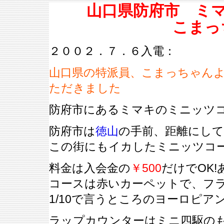
山口県防府市 ミ
こまっ
２００２．７．６入電：
山口県の特派員、こまっちゃん
ただきました
防府市にあるミマキのミニッツ
防府市は
徳山
の手前、距離にして
この街にもイカしたミニッツコ
料金は入会金の
￥500
だけでOK!
コースは赤いカーペットで、フ
1/10で言うところのヨーロピア
ラップカウンターはミニ四駆の