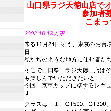
山口県ラジ天徳山店で
参加者
こまっ
2002.10.13入電：
来る11月24日そう、東京のお
日
私たちのような地方に住む者た
そこで山口県 ラジ天徳山店は
も楽しんでいただきたいと、
今回、京商カップに準ずるレギ
す！
クラスはＦ１、GT500、GT300