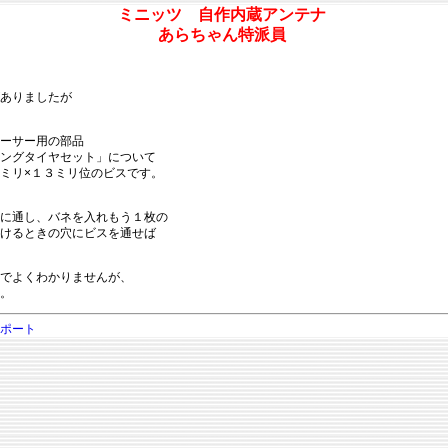
ミニッツ 自作内蔵アンテナ
あらちゃん特派員
ありましたが
ーサー用の部品
ングタイヤセット」について
ミリ×１３ミリ位のビスです。
に通し、バネを入れもう１枚の
けるときの穴にビスを通せば
でよくわかりませんが、
。
ポート