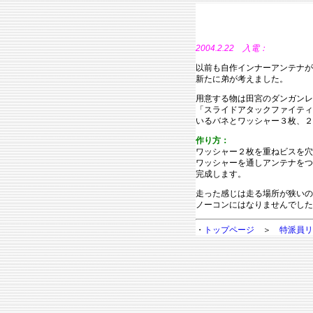
2004.2.22 入電：
以前も自作インナーアンテナが
新たに弟が考えました。
用意する物は田宮のダンガンレ
「スライドアタックファイティ
いるバネとワッシャー３枚、２
作り方：
ワッシャー２枚を重ねビスを穴
ワッシャーを通しアンテナをつ
完成します。
走った感じは走る場所が狭いの
ノーコンにはなりませんでした
・
トップページ
＞
特派員リ