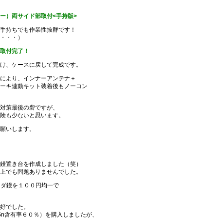
ー）両サイド部取付<手持版>
手持ちでも作業性抜群です！
・・・）
取付完了！
け、ケースに戻して完成です。
により、インナーアンテナ＋
ーキ連動キット装着後もノーコン
対策最後の砦ですが、
険も少ないと思います。
願いします。
鏝置き台を作成しました（笑）
上でも問題ありませんでした。
ンダ鏝を１００円均一で
好でした。
Sn含有率６０％）を購入しましたが、