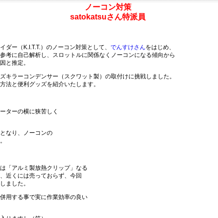
ノーコン対策
satokatsuさん特派員
ライダー（K.I.T.T.）のノーコン対策として、
でんすけさん
をはじめ、
参考に自己解析し、スロットルに関係なくノーコンになる傾向から
因と推定。
ズキラーコンデンサー（スクワット製）の取付けに挑戦しました。
方法と便利グッズを紹介いたします。
ーターの横に狭苦しく
となり、ノーコンの
。
は「アルミ製放熱クリップ」なる
、近くには売っておらず、今回
しました。
併用する事で実に作業効率の良い