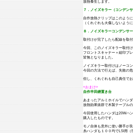
放熱養生します。
７．ノイズキラー（コンデンサ
自作放熱クリップはこのように
（くれぐれも火傷しないように
８．ノイズキラーコンデンサー
取付けが完了したら配線を取付
今回、このノイズキラー取付け
フロントスキャナー＋組印ブレ
皆無となりました。
ノイズキラー取付けはノーコン
今回の方法で行えば、失敗の危
但し、くれぐれも自己責任でお
<おまけ>
自作半田鏝置き台
あまったアルミホイルでハンダ
放熱効果抜群で木製テーブルの
今回使用したハンダは20Wハ
購入したものです。
モノ自体も意外に使い勝手が良
糸ハンダも１００均でLSI用（