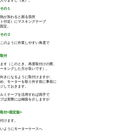
入りますし（笑）。
その１
熱が加わると困る箇所
ト付近）にマスキングテープ
固定。
その２
このように作業しやすい角度で
取付
ます（このとき、再度取付けの際、
ーキングした方が良いです）。
向きになるように取付けますが、
め、モーターを取り外す前に事前に
ジしておきます。
ルミテープを活用すれば両手で
プは実際には糊面を介しますが
取付<固定版>
付けます。
いようにモーターケースへ