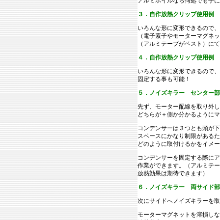
アルミホイルなら何処でも手に
３．自作放熱クリップ使用例 
いろんな形に変形できるので、
（電子素子やモーターマグネッ
（アルミテープがベスト）にて
４．自作放熱クリップ使用例 
いろんな形に変形できるので、
固定する事も可能！
５．ノイズキラー センター部
先ず、モーター配線を取り外し
どちらが＋側か分かるようにマ
コンデンサーは３つとも頭が下
スペースにかなり制限があるた
どのように取付けるかをイメー
コンデンサーを固定する際にア
作業ができます。（アルミテー
放熱効果は期待できます）
６．ノイズキラー 両サイド部
次にサイドへノイズキラーを取
モーターマグネットを溶損しな