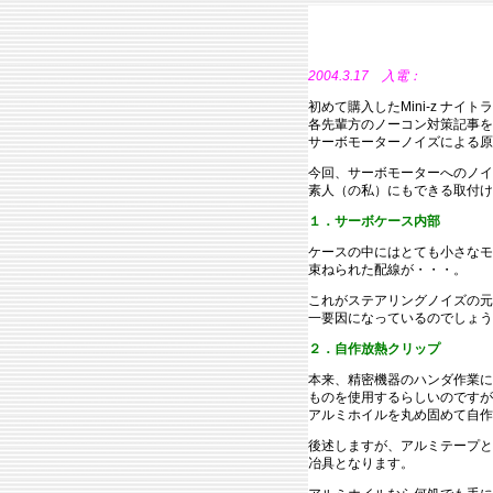
2004.3.17 入電：
初めて購入したMini-z ナイト
各先輩方のノーコン対策記事を
サーボモーターノイズによる原
今回、サーボモーターへのノイ
素人（の私）にもできる取付け
１．サーボケース内部
ケースの中にはとても小さなモ
束ねられた配線が・・・。
これがステアリングノイズの元
一要因になっているのでしょう
２．自作放熱クリップ
本来、精密機器のハンダ作業に
ものを使用するらしいのですが
アルミホイルを丸め固めて自作
後述しますが、アルミテープと
冶具となります。