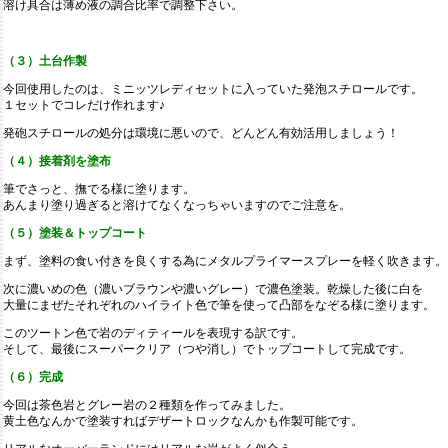
溶け具合は薄め液の調合比率で調整下さい。
（３）土台作製
今回使用したのは、ミニッツレディセットに入っていた発泡スチロールです。
１セットでコレだけ作れます♪
発砲スチロールの処分は環境に悪いので、どんどん有効活用しましょう！
（４）接着剤を塗布
筆でさっと、撫でる様に塗ります。
あんまり塗り過ぎると溶けてなくなっちゃいますのでご注意を。
（５）塗装＆トップコート
まず、塗料の食い付きを良くする為にメタルプライマースプレーを軽く吹きます。
次に濃いめの色（濃いブラウンや濃いグレー）で濃色塗装。乾燥した後に白を
大量にまぜたそれぞれのハイライト色で筆を使って凸部をなぞる様に塗ります。
このツートン色で岩のディティールを表現する訳です。
そして、最後にスーパークリア（つや消し）でトップコートして完成です。
（６）完成
今回は茶色岩とグレー岩の２種類を作ってみました。
黄土色なんかで塗装すればデザートロックなんかも作製可能です。