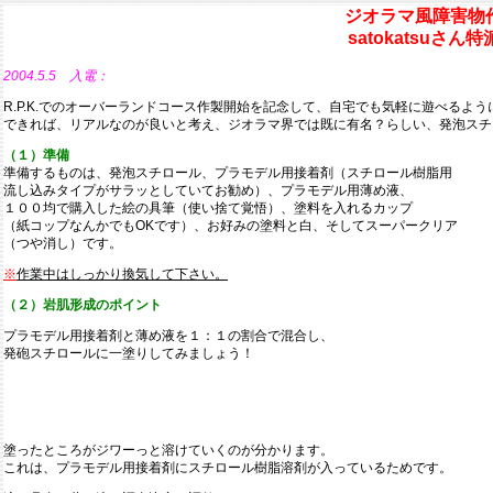
ジオラマ風障害物
satokatsuさん
2004.5.5 入電：
R.P.K.でのオーバーランドコース作製開始を記念して、自宅でも気軽に遊べるよ
できれば、リアルなのが良いと考え、ジオラマ界では既に有名？らしい、発泡スチ
（１）準備
準備するものは、発泡スチロール、プラモデル用接着剤（スチロール樹脂用
流し込みタイプがサラッとしていてお勧め）、プラモデル用薄め液、
１００均で購入した絵の具筆（使い捨て覚悟）、塗料を入れるカップ
（紙コップなんかでもOKです）、お好みの塗料と白、そしてスーパークリア
（つや消し）です。
※
作業中はしっかり換気して下さい。
（２）岩肌形成のポイント
プラモデル用接着剤と薄め液を１：１の割合で混合し、
発砲スチロールに一塗りしてみましょう！
塗ったところがジワーっと溶けていくのが分かります。
これは、プラモデル用接着剤にスチロール樹脂溶剤が入っているためです。