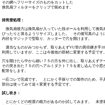
その網へフリーサイズのものをカットした
換気扇フィルターをクリップで留めます。
排気管処理：
換気扇後方は換気扇が入っていた段ボールを利用して換気
ぴったりと填るようリサイズしました。 その後写真のよう
内径をマジックで型取り、カッターで穴を開けます。
適当なものがみつからず、取りあえずVU管の異径継ぎ手100
利用していますが、ここは今後他の部材に変更する予定です
穴を開けたら中から細い７５の方を外に出し、取りあえずテ
その突き出た７５の穴へアルミダクト７５を差し込んで小窓
配管をします。
一応コレで完成です。 とにかく手探りでの製作のため、不
部分は使ってみて追々変更する予定です。
試し吹き：
とにかくどの程度の能力があるのか試してみます。 未塗