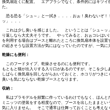
換気扇近くに配置。 エアブラシでなく、条件的にはキツイ
た。
恐る恐る「シュ～」と一拭き．．．．おぉ！臭わないぞ！
ッ」．．．
これは少し臭いを感じました。 ということは「シュ～ッ
り返しなら大丈夫そうです。 やってみると、おぉコレはい
を利用する場合はブースと離れたところに換気扇本体を設置
の起きそうな設置方法が気にはなっていたのですが、一気に
乾燥にも便利：
このフードタイプ、乾燥させるのにも便利です。
もともと猫が出入りする入り口があるのですが、そこを少し
しばらく換気扇を回しながらおいておくと、ホコリがつきに
臭いも気にならない乾燥ブースとなります。
収納：
私はプラモデルを頻繁に作っているわけでもなく、ほんと
ミニッツの塗装をする程度なので、ブースを出したままとい
気に入りません。 そこで通常は仕舞っておくことも考えな