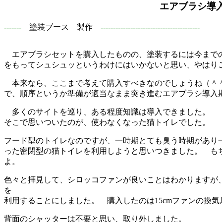
エアブラシ導
-------
塗装ブース 製作
----------------------------------------
エアブラシセットを購入したものの、塗装するには今まで
をもってシュシュッというわけにはいかないと思い、やはり
本来なら、ここまで考えて購入すべきなのでしょうね（＾
で、順序というか準備が適当なまま突き進むエアブラシ導入
多くのサイトを巡り、ある程度知識は導入できました。
そこで思いついたのが、使わなくなった猫トイレでした。
フード型のトイレなのですが、一時期とても臭う時期があり
った密閉型の猫トイレを利用しようと思いつきました。 も
よ。
色々と拝見して、シロッコファンが良いことはわかりますが
を
利用することにしました。 購入したのは15cmファンの換気扇
背面のシャッターは不要と思い、取り外しました。