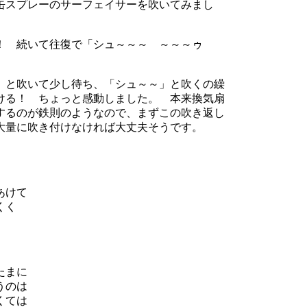
缶スプレーのサーフェイサーを吹いてみまし
！ 続いて往復で「シュ～～～ ～～～ゥ
」と吹いて少し待ち、「シュ～～」と吹くの繰
ける！ ちょっと感動しました。 本来換気扇
するのが鉄則のようなので、まずこの吹き返し
大量に吹き付けなければ大丈夫そうです。
あけて
くく
たまに
うのは
くては