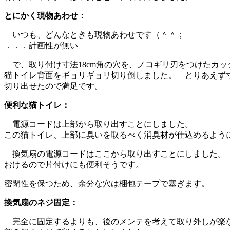
とにかく現物あわせ：
いつも、どんなときも現物あわせです（＾＾；
．．．計画性が無い
で、取り付け寸法18cm角の穴を、ノコギリ刃をつけたカッ
猫トイレ背面をギョリギョリ切り倒しました。 とりあえず
切り出せたので満足です。
便利な猫トイレ：
電源コードは上部から取り出すことにしました。
この猫トイレ、上部に臭いを取るべく消臭材が仕込めるよう
換気扇の電源コードはここから取り出すことにしました。
おけるので片付けにも便利そうです。
密閉性を保つため、余分な穴は梱包テープで塞ぎます。
換気扇のネジ固定：
完全に固定するよりも、後のメンテを考えて取り外しが楽な