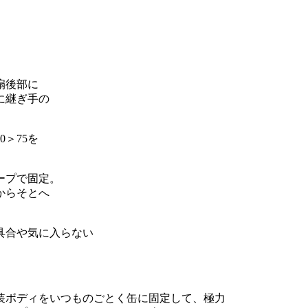
扇後部に
に継ぎ手の
＞75を
。
ープで固定。
からそとへ
具合や気に入らない
装ボディをいつものごとく缶に固定して、極力