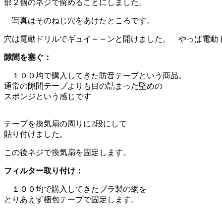
部２個のネジで留めることにしました。
写真はそのねじ穴をあけたところです。
穴は電動ドリルでギュイ～～ンと開けました。 やっぱ電動
隙間を塞ぐ：
１００均で購入してきた防音テープという商品。
通常の隙間テープよりも目の詰まった堅めの
スポンジという感じです
テープを換気扇の周りに2段にして
貼り付けました。
この後ネジで換気扇を固定します。
フィルター取り付け：
１００均で購入してきたプラ製の網を
とりあえず梱包テープで固定します。