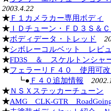
2003.4.22
★
Ｆ１カメラカー専用ボディ
★
ＩＤチューン・ＦＤ３Ｓ＆Ｃ
★
ボディデータ・トレッド
2
★
シボレーコルベット レビ
★
FD3S ＆ スケルトンシャ
★
フェラーリＦ４０ 使用可改
┗●
Ｆ４０追加情報
2002.
★
ＮＳＸステッカーチューン
★
AMG CLK-GTR RoadGoingV