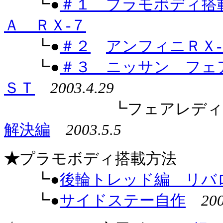
┗●
＃１ プラモボディ搭
Ａ ＲＸ-７
┗●
＃２
アンフィニＲＸ
┗●
＃３ ニッサン フェ
ＳＴ
2003.4.29
┗フェアレディＺ
解決編
2003.5.5
★
プラモボディ搭載方法
┗●
後輪トレッド編 リバ
┗●
サイドステー自作
200