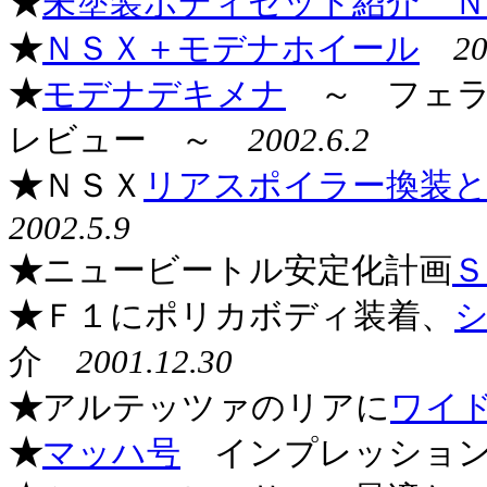
★
未塗装ボディセット紹介 
★
ＮＳＸ＋モデナホイール
20
★
モデナデキメナ
～ フェラ
レビュー ～
2002.6.2
★
ＮＳＸ
リアスポイラー換装
2002.5.9
★
ニュービートル安定化計画
Ｓ
★
Ｆ１にポリカボディ装着、
介
2001.12.30
★
アルテッツァのリアに
ワイ
★
マッハ号
インプレッショ