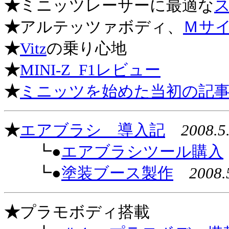
★
ミニッツレーサーに最適な
★
アルテッツァボディ、
Ｍサ
★
Vitz
の乗り心地
★
MINI-Z_F1レビュー
★
ミニッツを始めた当初の記
★
エアブラシ 導入記
2008.5
┗●
エアブラシツール購入
┗●
塗装ブース製作
2008.
★
プラモボディ搭載