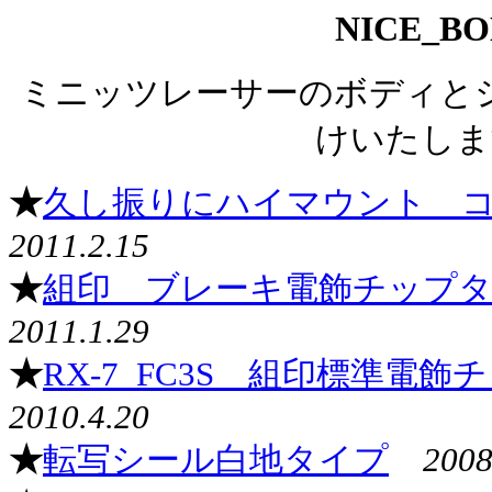
NICE_B
ミニッツレーサーのボディと
けいたしま
★
久し振りにハイマウント コン
2011.2.15
★
組印 ブレーキ電飾チップタイ
2011.1.29
★
RX-7_FC3S 組印標準電
2010.4.20
★
転写シール白地タイプ
2008