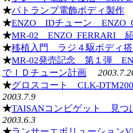
★
パトランプ電飾ボディ製作
★
ENZO IDチューン ENZO_G
★
MR-02 ENZO_FERRARI 
★
移植入門 ラジ４駆ボディ搭
★
MR-02発売記念 第１弾 EN
でＩＤチューン計画
2003.7.2
★
グロスコート CLK-DTM20
2003.7.9
★
TAISANコンビゲット 見
2003.6.3
★
ランサーエボリューションVI