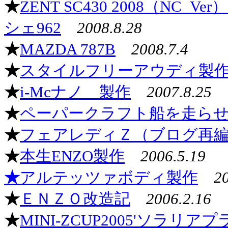
★
ZENT SC430 2008（NC
シェ962
2008.8.28
★
MAZDA 787B
2008.7.4
★
スタイルフリーアウディ製
★
i-Mcナノ 製作
2007.8.25
★
ペーパークラフト船を走ら
★
フェアレディＺ（ブログ再
★
本生ENZO製作
2006.5.19
★
アルテッツァボディ製作
2
★
ＥＮＺＯ改造記
2006.2.16
★
MINI-ZCUP2005'ソラリ