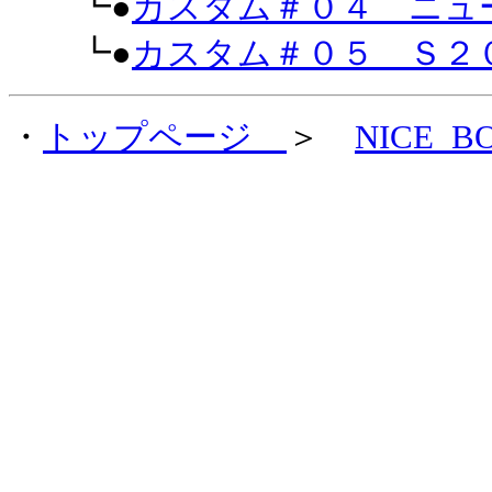
┗●
カスタム＃０４ ニュ
┗●
カスタム＃０５ Ｓ２
・
トップページ
＞
NICE_B