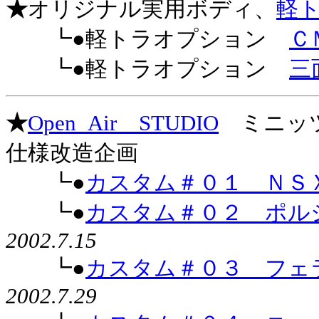
★
オリジナル実用ボディ、
軽
┗●軽トラオプション
Ｃ
┗●軽トラオプション
三
★
Open_Air STUDIO
ミニッツ
仕様改造企画
┗●
カスタム＃０１ ＮＳ
┗●
カスタム＃０２ ポル
2002.7.15
┗●
カスタム＃０３ フェラ
2002.7.29