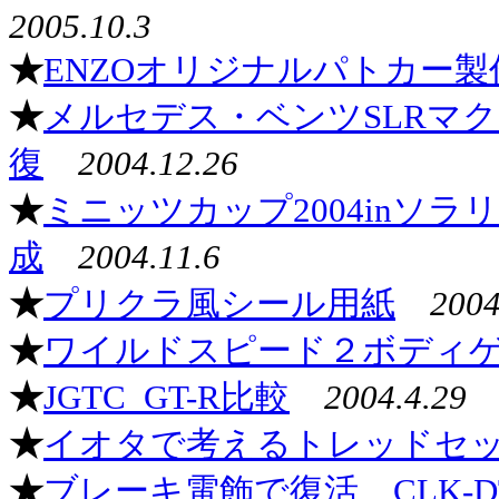
2005.10.3
★
ENZOオリジナルパトカー製
★
メルセデス・ベンツSLRマ
復
2004.12.26
★
ミニッツカップ2004inソ
成
2004.11.6
★
プリクラ風シール用紙
2004
★
ワイルドスピード２ボディ
★
JGTC_GT-R比較
2004.4.29
★
イオタで考えるトレッドセ
★
ブレーキ電飾で復活 CLK-DT