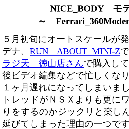
NICE_BODY 
～ Ferrari_360Mo
５月初旬にオートスケールが
デナ、
RUN ABOUT_MINI-Z
ラジ天 徳山店さん
で購入し
後ビデオ編集などで忙しくな
１ヶ月遅れになってしまいま
トレッドがＮＳＸよりも更に
りをするのかジックリと楽し
延びてしまった理由の一つで