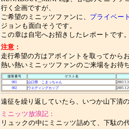
行く企画ですが、
ご希望のミニッツファンに、
プライベー
ジョンも面白そうです。
この章は自宅へお招きしたレポートです
注意：
走行希望の方はアポイントを取ってから
熱い熱いミニッツファンのご来場をお待
接客番号
ゲスト名
001
山口県 こまっちゃん
2003.5.3
002
ウエディングカップ
2005.3.2
遠征を繰り返していたら、いつか山下清
ミニッツ放浪記：
リュックの中にミニッツ詰めて、下駄の