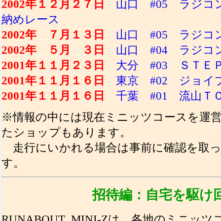
2002年１２月２７日
山口 #05 ラジ
納めレース
2002年
＿
７月１３日
山口 #05 ラジコ
2002年
＿
５月
＿
３日
山口 #04 ラジコ
2001年１１月２３日
大分 #03 ＳＴＥ
2001年１１月１６日
東京 #02 ジョイ
2001年１１月１６日
千葉 #01 流山
※情報の中には現在ミニッツコースを運
たショップもあります。
＿
走行にいかれる場合は事前に確認を取
す。
招待編：自宅を駆け
RUNABOUT_MINI-Zは、各地のミニ