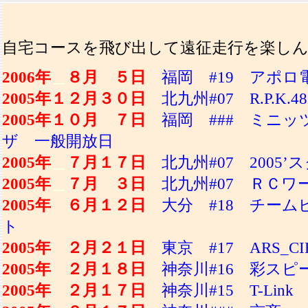
自宅コースを飛び出して遠征走行を楽し
2006年
＿
８月 ５日
福岡 #19 アポ
2005年１２月３０日
北九州#07 R.P.K.4
2005年１０月 ７日
福岡 ### ミニッツ
ザ 一般開放日
2005年
＿
７月１７日
北九州#07 2005
2005年
＿
７月 ３日
北九州#07 ＲＣ
2005年 ６月１２日
大分 #18 チー
ト
2005年 ２月２１日
東京 #17 ARS_CI
2005年 ２月１８日
神奈川#16 彩スピ
2005年 ２月１７日
神奈川#15 T-Link