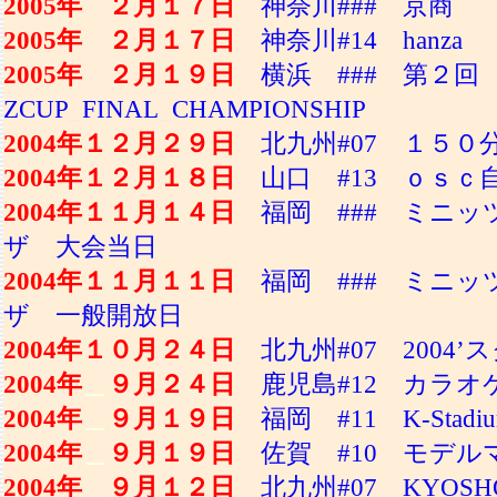
2005年 ２月１７日
神奈川### 京商
2005年 ２月１７日
神奈川#14 hanza
2005年 ２月１９日
横浜 ### 第２回 
ZCUP
_
FINAL
_
CHAMPIONSHIP
2004年１２月２９日
北九州#07 １５０
2004年１２月１８日
山口 #13 ｏｓｃ
2004年１１月１４日
福岡 ### ミニッツ
ザ 大会当日
2004年１１月１１日
福岡 ### ミニッツ
ザ 一般開放日
2004年１０月２４日
北九州#07 2004
2004年
＿
９月２４日
鹿児島#12 カラオケB
2004年
＿
９月１９日
福岡 #11 K-Sta
2004年
＿
９月１９日
佐賀 #10 モデル
2004年
＿
９月１２日
北九州#07 KYO