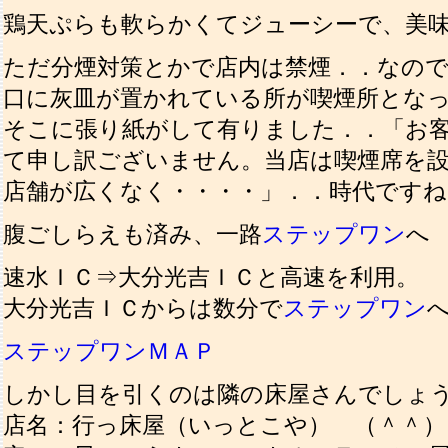
鶏天ぷらも軟らかくてジューシーで、美
ただ分煙対策とかで店内は禁煙．．なの
口に灰皿が置かれている所が喫煙所とな
そこに張り紙がして有りました．．「お
て申し訳ございません。当店は喫煙席を
店舗が広くなく・・・・」．．時代ですね
腹ごしらえも済み、一路
ステップワン
へ
速水ＩＣ⇒大分光吉ＩＣと高速を利用。
大分光吉ＩＣからは数分で
ステップワン
ステップワンＭＡＰ
しかし目を引くのは隣の床屋さんでしょ
店名：行っ床屋（いっとこや） （＾＾）