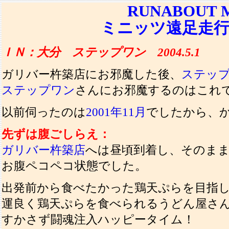
RUNABOUT M
ミニッツ遠足走行
ＩＮ：大分 ステップワン 2004.5.1
ガリバー杵築店にお邪魔した後、
ステッ
ステップワン
さんにお邪魔するのはこれ
以前伺ったのは
2001年11月
でしたから、
先ずは腹ごしらえ：
ガリバー杵築店
へは昼頃到着し、そのま
お腹ペコペコ状態でした。
出発前から食べたかった鶏天ぷらを目指
運良く鶏天ぷらを食べられるうどん屋さ
すかさず闘魂注入ハッピータイム！