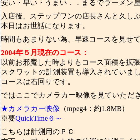
安い・早い・うまい．．まるでラーメン
入店後、ステップワンの店長さんと久し
本日はお世話になります。
時間もあまりない為、早速コースを見せ
2004年５月現在のコース：
以前お邪魔した時よりもコース面積を拡
スクワットの計測装置も導入されていま
コースは右回りです。
ではここでカメラカー映像を見ていただ
★カメラカー映像
（mpeg4：約1.8MB）
※要
QuickTime６～
こちらは計測用のＰＣ