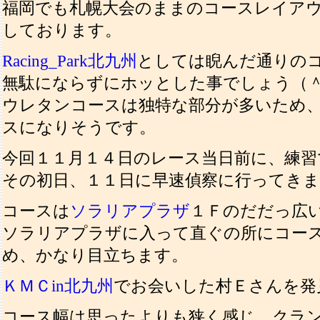
福岡でも札幌大会のままのコースレイア
しております。
Racing_Park北九州
としては睨んだ通りの
無駄にならずにホッとした事でしょう（
ウレタンコースは独特な部分が多いため
スになりそうです。
今回１１月１４日のレース当日前に、練
その初日、１１日に早速偵察に行ってき
コースは
ソラリアプラザ
１Ｆのだだっ広
ソラリアプラザに入って直ぐの所にコー
め、かなり目立ちます。
ＫＭＣin北九州
でお会いした村Ｅさんを発
コース幅は思ったよりも狭く感じ、クラ