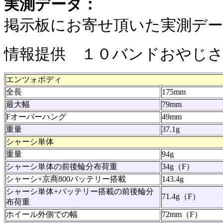
実測データ：
掲示板にお寄せ頂いた実測デ
情報提供 １０バンドおやじ
エンツォボディ
全長
175mm
最大幅
79mm
Fオーバーハング
49mm
重量
37.1g
シャーシ単体
重量
94g
シャーシ単体の前後輪分布荷重
34g（F）
シャーシ+京商800バッテリー搭載
143.4g
シャーシ単体+バッテリー搭載の前後輪分
71.4g（F）
布荷重
ホイール外側での幅
72mm（F）