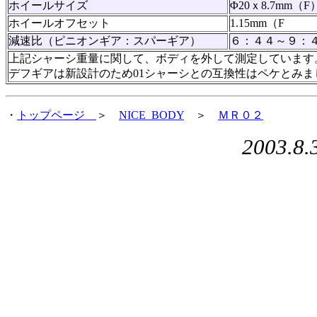
ホイールサイズ
Φ20ｘ8.7mm（F
ホイールオフセット
1.15mm（F
減速比（ピニオンギア：スパーギア）
６：４４～９：
上記シャーシ重量に関して、ボディを外して測定しています
デフギアは新設計のため01シャーシとの互換性はペケとみま
・
トップページ
＞
NICE_BODY
＞
ＭＲ０２
2003.8.