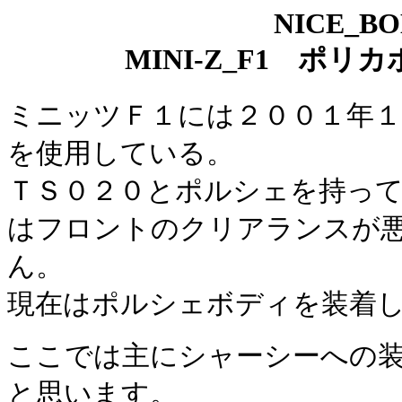
NICE_B
MINI-Z_F1 ポ
ミニッツＦ１には２００１年
を使用している。
ＴＳ０２０とポルシェを持っ
はフロントのクリアランスが
ん。
現在はポルシェボディを装着
ここでは主にシャーシーへの
と思います。